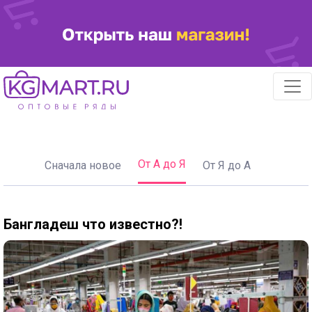
От А до Я
Сначала новое
От Я до А
Бангладеш что известно?!